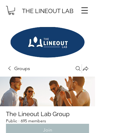
THE LINEOUT LAB
Groups
The Lineout Lab Group
Public
·
695 members
Join