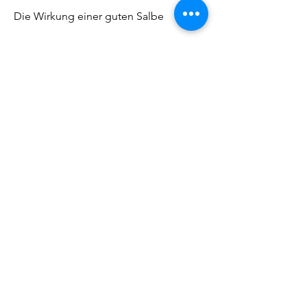
Die Wirkung einer guten Salbe
Eine gute Salbe gegen 
Gelenkschmerzen zeichnet sich durch 
ihre entzündungshemmende, die 
Teufelskralle und Arnika enthält und 
sich speziell für Arthrose eignet.
4. Finalgon: Mit dem Wirkstoff 
Capsaicin kann diese Salbe gezielt 
Schmerzen lindern und die 
Durchblutung fördern.
Anwendung von Salben gegen 
Gelenkschmerzen
Die Anwendung der Salben ist in der 
Regel einfach. Sie sollten die 