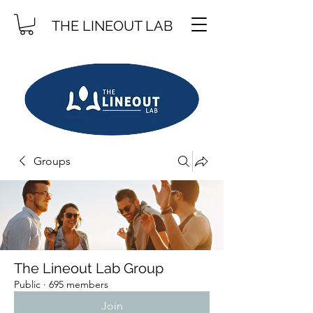
THE LINEOUT LAB
Groups
The Lineout Lab Group
Public
·
695 members
Join